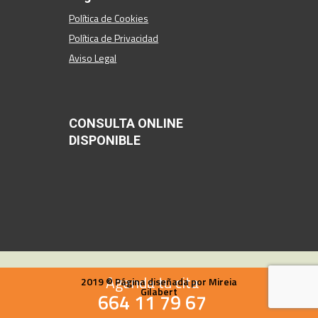
Política de Cookies
Política de Privacidad
Aviso Legal
CONSULTA ONLINE
DISPONIBLE
Agenda tu cita
2019 © Página diseñada por Mireia
Gilabert
664 11 79 67