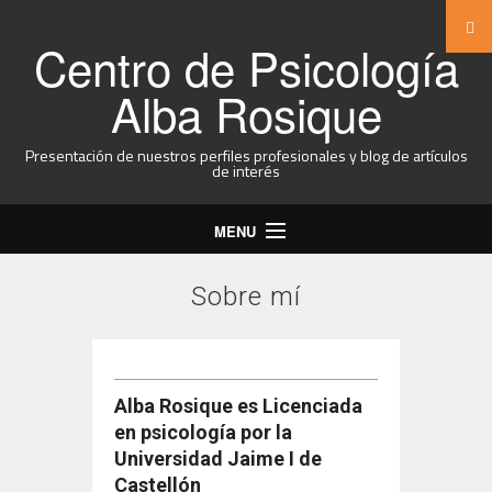
Centro de Psicología
Alba Rosique
Presentación de nuestros perfiles profesionales y blog de artículos
de interés
MENU
Inicio
Sobre mí
Sobre Mi
Centro
Tratamientos
Alba Rosique es Licenciada
en psicología por la
Blog
Universidad Jaime I de
Contacto
Castellón