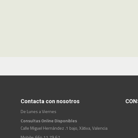
Contacta con nosotros
CON
De Lunes a Viernes
Consultas Online Disponibles
Calle Miguel Hernández .1 bajo, Xàtiva, Valencia
Mobile: 664 11 79 67