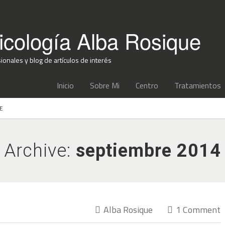
icología Alba Rosique
onales y blog de artículos de interés
Inicio
Sobre Mi
Centro
Tratamientos
E
Archive:
septiembre 2014
Alba Rosique
1 Comment