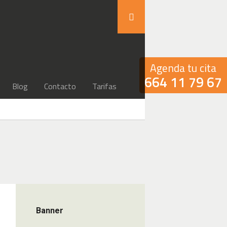
Agenda tu cita
664 11 79 67
Blog
Contacto
Tarifas
Banner